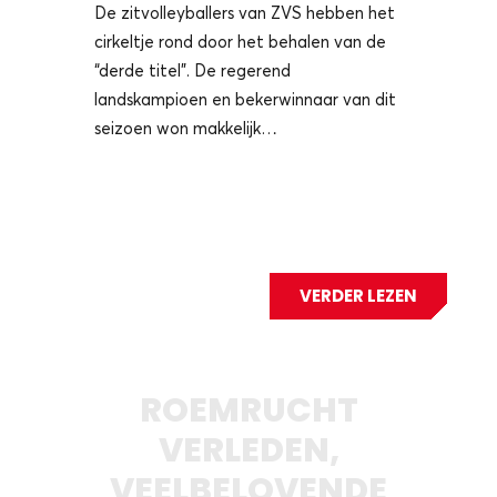
t
De zitvolleyballers van ZVS hebben het
cirkeltje rond door het behalen van de
“derde titel”. De regerend
landskampioen en bekerwinnaar van dit
seizoen won makkelijk…
ZEN
VERDER LEZEN
ROEMRUCHT
VERLEDEN,
VEELBELOVENDE