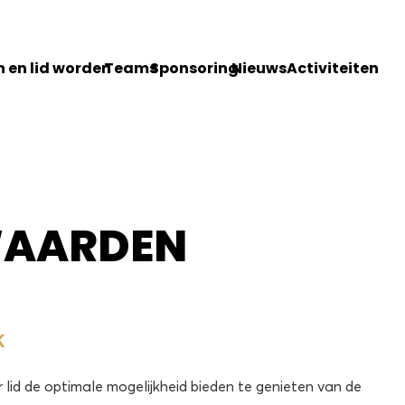
 en lid worden
Teams
Sponsoring
Nieuws
Activiteiten
WAARDEN
K
er lid de optimale mogelijkheid bieden te genieten van de