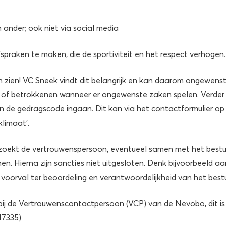
 ander; ook niet via social media
spraken te maken, die de sportiviteit en het respect verhogen.
zien! VC Sneek vindt dit belangrijk en kan daarom ongewens
ar of betrokkenen wanneer er ongewenste zaken spelen. Verder
en de gedragscode ingaan. Dit kan via het contactformulier op
klimaat’.
erzoekt de vertrouwenspersoon, eventueel samen met het bestu
en. Hierna zijn sancties niet uitgesloten. Denk bijvoorbeeld aa
er voorval ter beoordeling en verantwoordelijkheid van het bestu
ij de Vertrouwenscontactpersoon (VCP) van de Nevobo, dit is
17335)