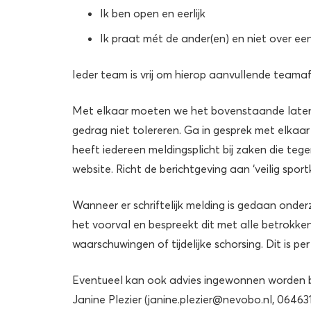
Ik ben open en eerlijk
Ik praat mét de ander(en) en niet over een
Ieder team is vrij om hierop aanvullende teamaf
Met elkaar moeten we het bovenstaande laten 
gedrag niet tolereren. Ga in gesprek met elka
heeft iedereen meldingsplicht bij zaken die teg
website. Richt de berichtgeving aan ‘veilig sport
Wanneer er schriftelijk melding is gedaan ond
het voorval en bespreekt dit met alle betrokken
waarschuwingen of tijdelijke schorsing. Dit is p
Eventueel kan ook advies ingewonnen worden b
Janine Plezier (janine.plezier@nevobo.nl,
06463