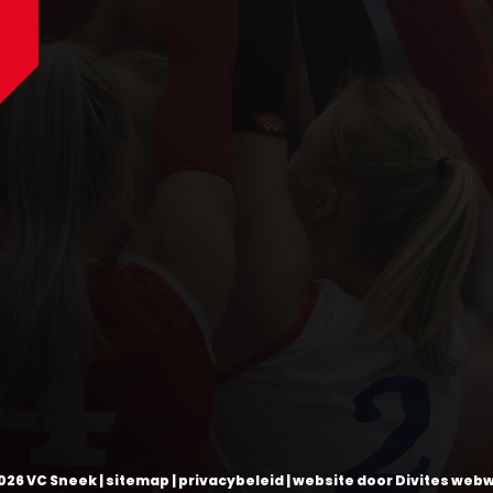
026 VC Sneek |
sitemap
|
privacybeleid
| website door
Divites web