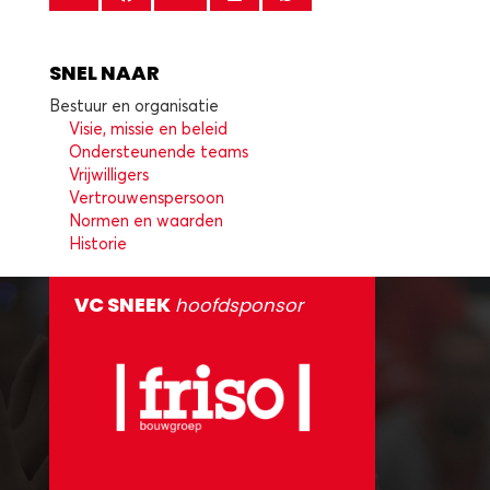
SNEL NAAR
Bestuur en organisatie
Visie, missie en beleid
Ondersteunende teams
Vrijwilligers
Vertrouwenspersoon
Normen en waarden
Historie
VC SNEEK
hoofdsponsor