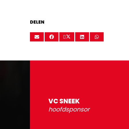
DELEN
VC SNEEK
hoofdsponsor