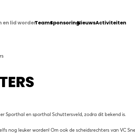
 en lid worden
Teams
Sponsoring
Nieuws
Activiteiten
rs
TERS
er Sporthal en sporthal Schuttersveld, zodra dit bekend is.
en zelfs nog leuker worden! Om ook de scheidsrechters van VC Sn