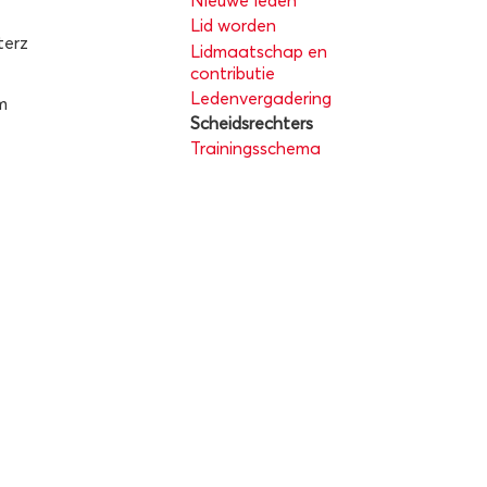
Nieuwe leden
Lid worden
terz
Lidmaatschap en
contributie
Ledenvergadering
m
Scheidsrechters
Trainingsschema