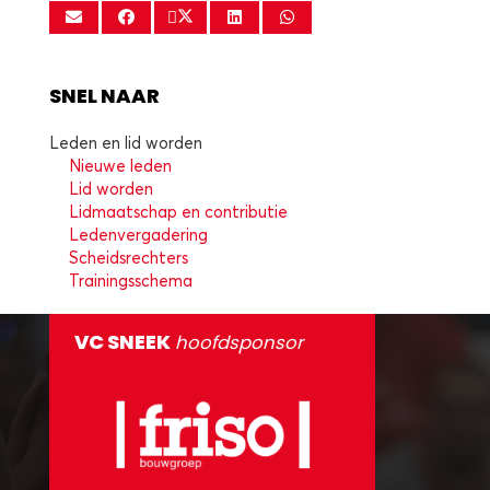
SNEL NAAR
Leden en lid worden
Nieuwe leden
Lid worden
Lidmaatschap en contributie
Ledenvergadering
Scheidsrechters
Trainingsschema
VC SNEEK
hoofdsponsor