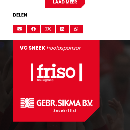
LAAD MEER
DELEN
VC SNEEK
hoofdsponsor