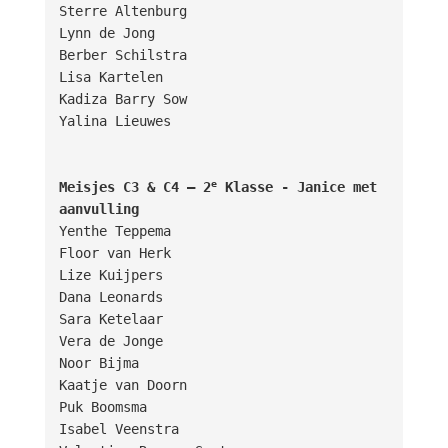
Sterre Altenburg

Lynn de Jong

Berber Schilstra

Lisa Kartelen

Kadiza Barry Sow

Yalina Lieuwes

e
Meisjes C3 & C4 – 2
 Klasse - Janice met 
aanvulling
Yenthe Teppema

Floor van Herk

Lize Kuijpers

Dana Leonards

Sara Ketelaar

Vera de Jonge

Noor Bijma

Kaatje van Doorn

Puk Boomsma

Isabel Veenstra
