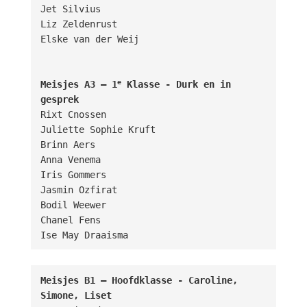
Jet Silvius

Liz Zeldenrust

Elske van der Weij

e
Meisjes A3 – 1
 Klasse - Durk en in 
gesprek
Rixt Cnossen

Juliette Sophie Kruft

Brinn Aers

Anna Venema

Iris Gommers

Jasmin Ozfirat

Bodil Weewer

Chanel Fens

Ise May Draaisma
Meisjes B1 – Hoofdklasse - Caroline, 
Simone, Liset