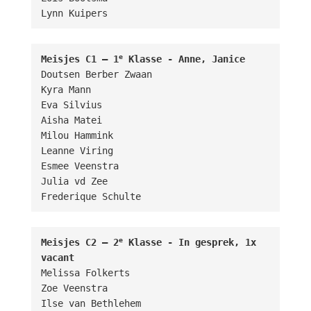
Lynn Kuipers
e
Meisjes C1 – 1
 Klasse - Anne, Janice
Doutsen Berber Zwaan

Kyra Mann

Eva Silvius

Aisha Matei

Milou Hammink

Leanne Viring

Esmee Veenstra

Julia vd Zee

Frederique Schulte
e
Meisjes C2 – 2
 Klasse - In gesprek, 1x 
vacant
Melissa Folkerts

Zoe Veenstra

Ilse van Bethlehem      
