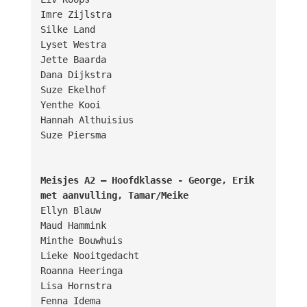
Imre Zijlstra

Silke Land

Lyset Westra

Jette Baarda

Dana Dijkstra

Suze Ekelhof

Yenthe Kooi

Hannah Althuisius

Suze Piersma

Meisjes A2 – Hoofdklasse - George, Erik 
met aanvulling, Tamar/Meike
Ellyn Blauw

Maud Hammink

Minthe Bouwhuis

Lieke Nooitgedacht

Roanna Heeringa

Lisa Hornstra

Fenna Idema
