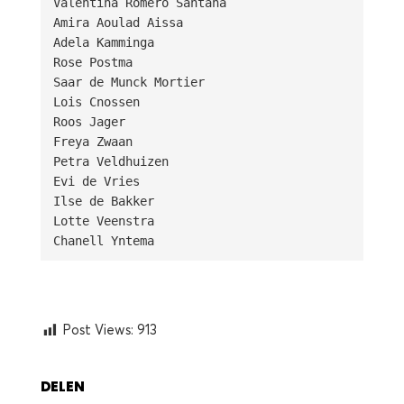
Valentina Romero Santana

Amira Aoulad Aissa

Adela Kamminga

Rose Postma

Saar de Munck Mortier

Lois Cnossen

Roos Jager

Freya Zwaan

Petra Veldhuizen

Evi de Vries

Ilse de Bakker

Lotte Veenstra

Chanell Yntema
Post Views:
913
DELEN