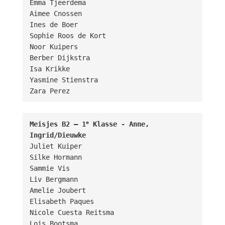
Emma Tjeerdema

Aimee Cnossen

Ines de Boer

Sophie Roos de Kort

Noor Kuipers

Berber Dijkstra

Isa Krikke

Yasmine Stienstra

Zara Perez
e
Meisjes B2 – 1
 Klasse - Anne, 
Ingrid/Dieuwke
Juliet Kuiper

Silke Hormann

Sammie Vis

Liv Bergmann

Amelie Joubert

Elisabeth Paques

Nicole Cuesta Reitsma

Lois Bootsma
