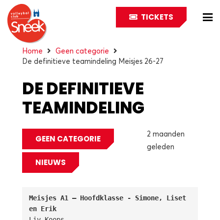
TICKETS
Home
Geen categorie
De definitieve teamindeling Meisjes 26-27
DE DEFINITIEVE
TEAMINDELING
MEISJES 26-27
2 maanden
GEEN CATEGORIE
geleden
NIEUWS
Meisjes A1 – Hoofdklasse - Simone, Liset 
en Erik
Liv Koops
