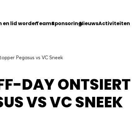
 en lid worden
Teams
Sponsoring
Nieuws
Activiteiten
t topper Pegasus vs VC Sneek
FF-DAY ONTSIERT
US VS VC SNEEK