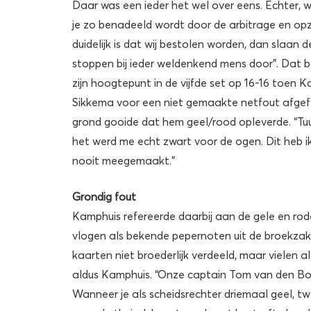
Daar was een ieder het wel over eens. Echter, 
je zo benadeeld wordt door de arbitrage en opzi
duidelijk is dat wij bestolen worden, dan slaan d
stoppen bij ieder weldenkend mens door”. Dat b
zijn hoogtepunt in de vijfde set op 16-16 toen 
Sikkema voor een niet gemaakte netfout afgef
grond gooide dat hem geel/rood opleverde. “Tuur
het werd me echt zwart voor de ogen. Dit heb ik
nooit meegemaakt.”
Grondig fout
Kamphuis refereerde daarbij aan de gele en rode
vlogen als bekende pepernoten uit de broekzak 
kaarten niet broederlijk verdeeld, maar vielen al
aldus Kamphuis. “Onze captain Tom van den Boog
Wanneer je als scheidsrechter driemaal geel, t