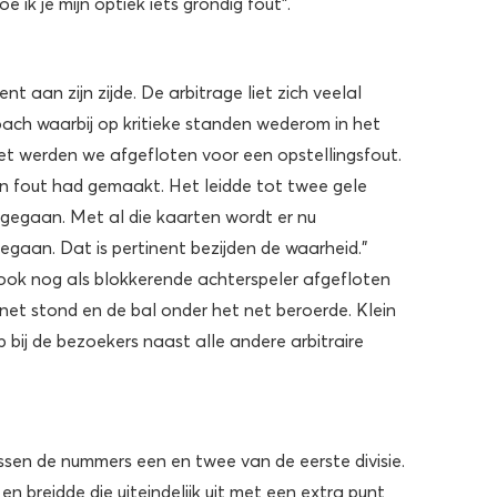
 ik je mijn optiek iets grondig fout”.
 aan zijn zijde. De arbitrage liet zich veelal
ch waarbij op kritieke standen wederom in het
set werden we afgefloten voor een opstellingsfout.
en fout had gemaakt. Het leidde tot twee gele
 gegaan. Met al die kaarten wordt er nu
gegaan. Dat is pertinent bezijden de waarheid.”
ook nog als blokkerende achterspeler afgefloten
net stond en de bal onder het net beroerde. Klein
 bij de bezoekers naast alle andere arbitraire
ssen de nummers een en twee van de eerste divisie.
 breidde die uiteindelijk uit met een extra punt