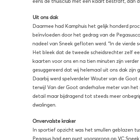
eens de thuisclub met een kaart bestraft, dan doe
Uit ons dak
Daarmee had Kamphuis het gelijk honderd procent
beïnvloeden door het gedrag van de Pegasuscoa
nadeel van Sneek gefloten werd. “In de vierde 
Het bleek dat de tweede scheidsrechter zelf e
kaarten voor ons en na tien minuten zijn verder
gesuggereerd dat wij helemaal uit ons dak zijn 
Daarbij werd spelverdeler Wouter van de Goot 
terwijl Van der Goot anderhalve meter van het 
detail maar bijdragend tot steeds meer onbegrip
dwalingen.
Onvervalste kraker
In sportief opzicht was het smullen geblazen tu
Pegasus had een punt voorsprong op VC Sneek en