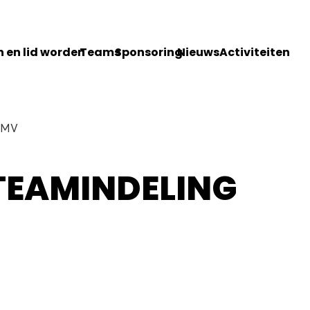
 en lid worden
Teams
Sponsoring
Nieuws
Activiteiten
 CMV
TEAMINDELING