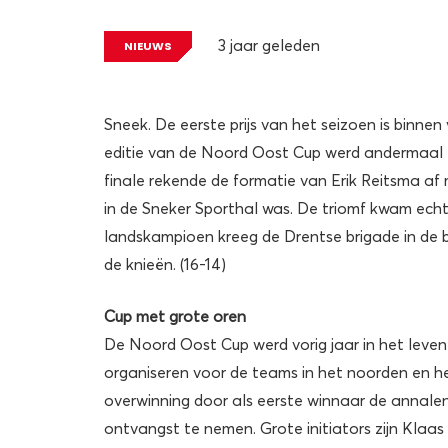
3 jaar geleden
NIEUWS
Sneek. De eerste prijs van het seizoen is binn
editie van de Noord Oost Cup werd andermaal e
finale rekende de formatie van Erik Reitsma a
in de Sneker Sporthal was. De triomf kwam echt
landskampioen kreeg de Drentse brigade in de 
de knieën. (16-14)
Cup met grote oren
De Noord Oost Cup werd vorig jaar in het lev
organiseren voor de teams in het noorden en h
overwinning door als eerste winnaar de annalen
ontvangst te nemen. Grote initiators zijn Klaas