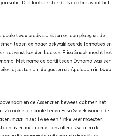
ganisatie. Dat laatste stond als een huis want het
 poule twee eredivisionisten en een ploeg uit de
nemen tegen de hoger gekwalificeerde formaties en
 geen setwinst konden boeken. Friso Sneek mocht het
ynamo. Met name de partij tegen Dynamo was een
ilen bijzetten om de gasten uit Apeldoorn in twee
n bovenaan en de Assenaren bewees dat men het
. Zo ook in de finale tegen Friso Sneek waarin de
aken, maar in set twee een flinke veer moesten
op stoom is en met name aanvallend kwamen de
een gelijk opgaande strijd met uiteindelijk de