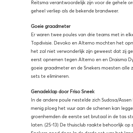
Reitsma verantwoordelijk zijn voor de gehele or
geheel verliep als de bekende brandweer.
Goeie graadmeter
Er waren twee poules van drie teams met in elke
Topdivisie. Devoko en Alterno mochten het op
het zal niet verwonderlijk zijn geweest dat zij
eerst opnemen tegen Alterno en en Draisma D
goeie graadmeter en de Snekers moesten alle ze
sets te elimineren.
Genadeklap door Friso Sneek
In de andere poule nestelde zich Sudosa/Asse
menig ploeg het vuur aan de schenen kan leggen
groenhemden de eerste set brutaal in de tas st
laten. (25-13) De thuisclub raakte behoorlijk 
Snekers goed door. In de derde set was het lang 