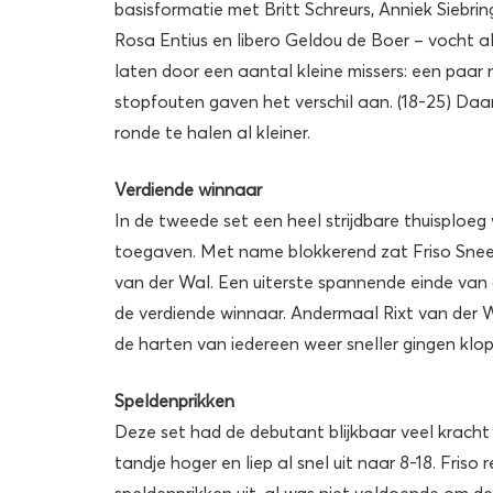
basisformatie met Britt Schreurs, Anniek Siebri
Rosa Entius en libero Geldou de Boer – vocht 
laten door een aantal kleine missers: een paar
stopfouten gaven het verschil aan. (18-25) D
ronde te halen al kleiner.
Verdiende winnaar
In de tweede set een heel strijdbare thuisploe
toegaven. Met name blokkerend zat Friso Sneek 
van der Wal. Een uiterste spannende einde van d
de verdiende winnaar. Andermaal Rixt van der 
de harten van iedereen weer sneller gingen klo
Speldenprikken
Deze set had de debutant blijkbaar veel krach
tandje hoger en liep al snel uit naar 8-18. Fris
speldenprikken uit, al was niet voldoende om d