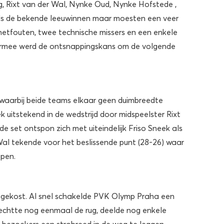
ng, Rixt van der Wal, Nynke Oud, Nynke Hofstede ,
als de bekende leeuwinnen maar moesten een veer
 netfouten, twee technische missers en een enkele
aarmee werd de ontsnappingskans om de volgende
g waarbij beide teams elkaar geen duimbreedte
uitstekend in de wedstrijd door midspeelster Rixt
e set ontspon zich met uiteindelijk Friso Sneek als
Wal tekende voor het beslissende punt (28-26) waar
ppen.
t gekost. Al snel schakelde PVK Olymp Praha een
o rechtte nog eenmaal de rug, deelde nog enkele
e bezoekers een strobreed in de weg te leggen.