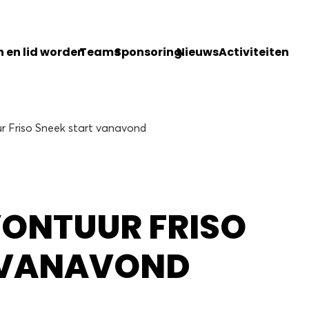
 en lid worden
Teams
Sponsoring
Nieuws
Activiteiten
r Friso Sneek start vanavond
ONTUUR FRISO
 VANAVOND