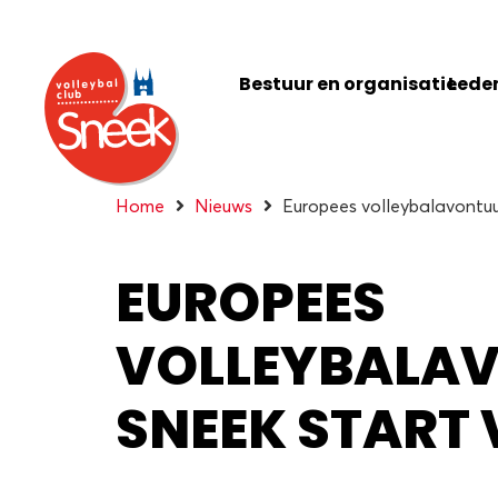
Bestuur en organisatie
Leden
Home
Nieuws
Europees volleybalavontuu
EUROPEES
VOLLEYBALAV
SNEEK START