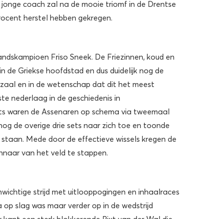
 jonge coach zal na de mooie triomf in de Drentse
procent herstel hebben gekregen.
landskampioen Friso Sneek. De Friezinnen, koud en
n de Griekse hoofdstad en dus duidelijk nog de
 zaal en in de wetenschap dat dit het meest
e nederlaag in de geschiedenis in
ets waren de Assenaren op schema via tweemaal
nog de overige drie sets naar zich toe en toonde
n staan. Mede door de effectieve wissels kregen de
innaar van het veld te stappen.
nwichtige strijd met uitlooppogingen en inhaalraces
op slag was maar verder op in de wedstrijd
kant een sterk blokkerende Rixt van der Wal die