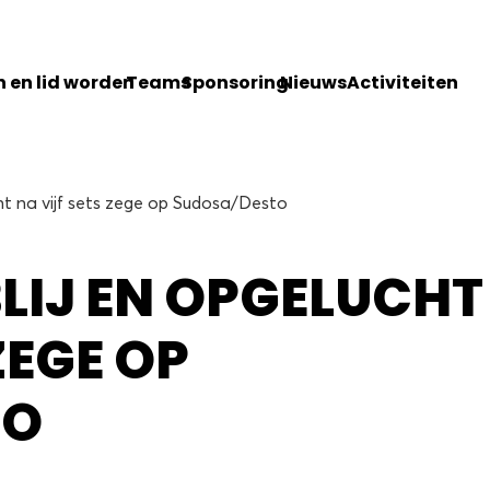
 en lid worden
Teams
Sponsoring
Nieuws
Activiteiten
cht na vijf sets zege op Sudosa/Desto
BLIJ EN OPGELUCHT
ZEGE OP
TO