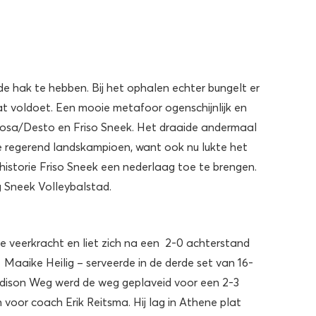
 de hak te hebben. Bij het ophalen echter bungelt er
t voldoet. Een mooie metafoor ogenschijnlijk en
dosa/Desto en Friso Sneek. Het draaide andermaal
 regerend landskampioen, want ook nu lukte het
historie Friso Sneek een nederlaag toe te brengen.
g Sneek Volleybalstad.
e veerkracht en liet zich na een 2-0 achterstand
 Maaike Heilig – serveerde in de derde set van 16-
adison Weg werd de weg geplaveid voor een 2-3
 voor coach Erik Reitsma. Hij lag in Athene plat