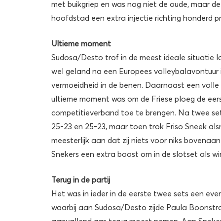
met buikgriep en was nog niet de oude, maar de
hoofdstad een extra injectie richting honderd 
Ultieme moment
Sudosa/Desto trof in de meest ideale situatie 
wel geland na een Europees volleybalavontuur i
vermoeidheid in de benen. Daarnaast een volle
ultieme moment was om de Friese ploeg de eerst
competitieverband toe te brengen. Na twee s
25-23 en 25-23, maar toen trok Friso Sneek als
meesterlijk aan dat zij niets voor niks bovenaa
Snekers een extra boost om in de slotset als w
Terug in de partij
Het was in ieder in de eerste twee sets een eve
waarbij aan Sudosa/Desto zijde Paula Boonstra 
aanvallend gas terug moest nemen. Aan Sneker 