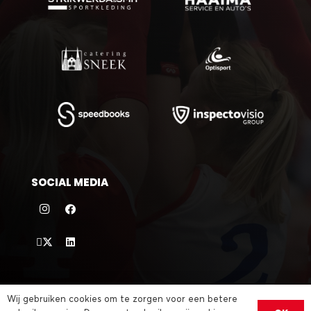
SOCIAL MEDIA
©
2026 VC Sneek |
sitemap
|
privacybeleid
| website door
Wij gebruiken cookies om te zorgen voor een betere