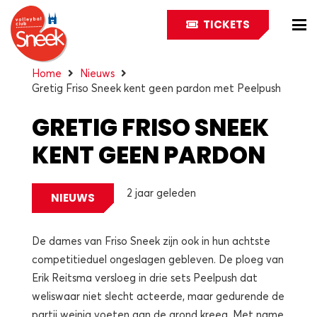
TICKETS
Home
Nieuws
Gretig Friso Sneek kent geen pardon met Peelpush
GRETIG FRISO SNEEK
KENT GEEN PARDON
MET PEELPUSH
2 jaar geleden
NIEUWS
De dames van Friso Sneek zijn ook in hun achtste
competitieduel ongeslagen gebleven. De ploeg van
Erik Reitsma versloeg in drie sets Peelpush dat
weliswaar niet slecht acteerde, maar gedurende de
partij weinig voeten aan de grond kreeg. Met name