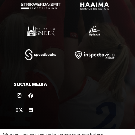
SOCIAL MEDIA
©
2026 VC Sneek |
sitemap
|
privacybeleid
| website door
Wij gebruiken cookies om te zorgen voor een betere