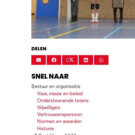
DELEN
SNEL NAAR
Bestuur en organisatie
Visie, missie en beleid
Ondersteunende teams
Vrijwilligers
Vertrouwenspersoon
Normen en waarden
Historie