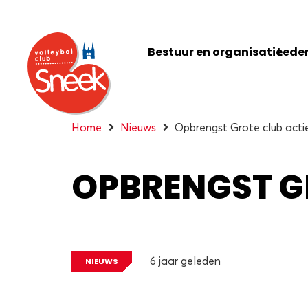
Bestuur en organisatie
Leden
Home
Nieuws
Opbrengst Grote club acti
OPBRENGST G
6 jaar geleden
NIEUWS