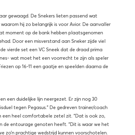
kaar gewaagd. De Snekers lieten passend wat
aarom hij zo belangrijk is voor Avior. De aanvaller
p dat moment op de bank hebben plaatsgenomen
gehad. Door een misverstand aan Sneker zijde viel
 de vierde set een VC Sneek dat de draad prima
nes- wat moet het een voorrecht te zijn als speler
Friezen op 16-11 een gaatje en speelden daarna de
een duidelijke lijn neergezet. Er zijn nog 30
uisduel tegen Pegasus.” De gedreven trainer/coach
 een heel comfortabele zetel zit. “Dat is ook zo,
an de entourage genoten heeft. “Dit is waar we het
we zo’n prachtige wedstrijd kunnen voorschotelen.