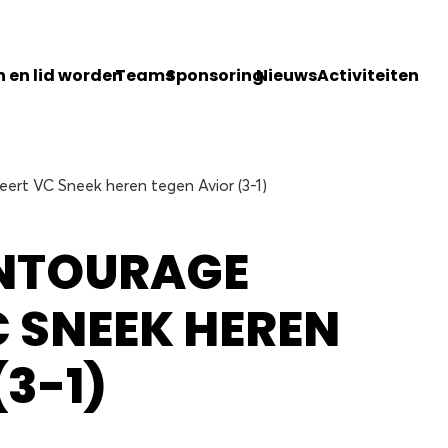
 en lid worden
Teams
Sponsoring
Nieuws
Activiteiten
reert VC Sneek heren tegen Avior (3-1)
ENTOURAGE
C SNEEK HEREN
(3-1)