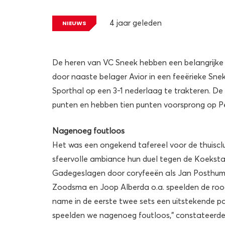
4 jaar geleden
NIEUWS
De heren van VC Sneek hebben een belangrijke 
door naaste belager Avior in een feeërieke Sne
Sporthal op een 3-1 nederlaag te trakteren. 
punten en hebben tien punten voorsprong op Pe
Nagenoeg foutloos
Het was een ongekend tafereel voor de thuisclu
sfeervolle ambiance hun duel tegen de Koekst
Gadegeslagen door coryfeeën als Jan Posthum
Zoodsma en Joop Alberda o.a. speelden de r
name in de eerste twee sets een uitstekende part
speelden we nagenoeg foutloos,” constateerde