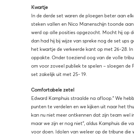
Kwartje
In de derde set waren de ploegen beter aan el
steken vallen en Nico Manenschijn toonde aan w
werd op alle posities opgezocht. Mocht hij o
dan had hij bij wijze van spreke nog de set ups 
het kwartje de verkeerde kant op met 26-28. In
oppakte. Onder toeziend oog van de volle tribu
om voor zoveel publiek te spelen – sloegen de 
set zakelijk uit met 25- 19.
Comfortabele zetel
Edward Kamphuis straalde na afloop.” We hebben 
punten te verdelen en we kijken uit naar het th
kan nu niet meer ontkennen dat zijn team wel in
maar we zijn er nog niet”, aldus Kamphuis die v
voor doen. Idolen van weleer op de tribune die 