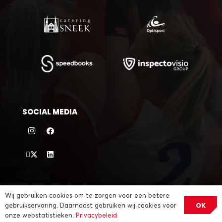
SOCIAL MEDIA
©
2026 VC Sneek |
sitemap
|
privacybeleid
| website door
Wij gebruiken cookies om te zorgen voor een betere
OK
gebruikservaring. Daarnaast gebruiken wij cookies voor
Divites webwerk
onze webstatistieken.
Privacybeleid