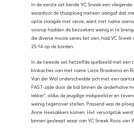
In de eerste set kende VC Sneek een vliegende 
waardoor de thuisploeg meteen aangaf dat men
optie slaagde met verve, want met name aanval
voorop hadden de bezoekers weinig in te bren
die diverse mooie series liet zien, had VC Sneek
25-14 op de borden.
In de tweede set hetzelfde spelbeeld met een 
blokacties van met name Lieze Braaksma en Rix
Van der Wal onderscheidde zich met een aantal
FAST-zijde door de bal binnen de anderhalve me
lekker”, aldus de jeugdige midspeelster en tev
weinig tegenover stellen. Passend was de ploe
Anne Heesakkers komen. Het vervolgstuk werd 
binnen gesleept waar van VC Sneek Roos van Wi