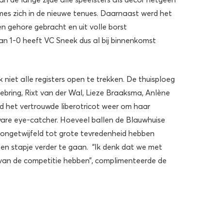
es zich in de nieuwe tenues. Daarnaast werd het
en gehore gebracht en uit volle borst
n 1-0 heeft VC Sneek dus al bij binnenkomst
iet alle registers open te trekken. De thuisploeg
ebring, Rixt van der Wal, Lieze Braaksma, Anlène
ad het vertrouwde liberotricot weer om haar
ware eye-catcher. Hoeveel ballen de Blauwhuise
 ongetwijfeld tot grote tevredenheid hebben
en stapje verder te gaan. “Ik denk dat we met
s van de competitie hebben”, complimenteerde de