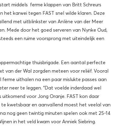
start middels ferme klappen van Britt Schreurs
 het karwei tegen FAST snel wilde klaren. Deze
lend met uitblinkster van Anlène van der Meer
gen. Mede door het goed serveren van Nynke Oud,
 steeds een ruime voorsprong met uiteindelijk een
oppermachtige thuisbrigade. Een aantal perfecte
t van der Wal zorgden meteen voor reliëf. Vooral
 ferme uithalen na een paar mislukte passes aan
ter neer te leggen. “Dat voelde inderdaad wel
ens uitkomend voor Jong Oranje. FAST kon daar
g te kwetsbaar en aanvallend moest het veelal van
na nog geen twintig minuten spelen ook met 25-14
jnen in het veld kwam voor Anniek Siebring.