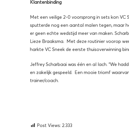
Klantenbinding
Met een veilige 2-0 voorsprong in sets kon VC S
sputterde nog een aantal malen tegen, maar het
er geen echte wedstijd meer van maken. Scharb
Lieze Braaksma. Met deze routinier voorop wer
harkte VC Sneek de eerste thuisoverwinning bi
Jeffrey Scharbaai was één en al lach. “We had
en zakelijk gespeeld. Een mooie triomf waarva
trainer/coach.
Post Views:
2.333