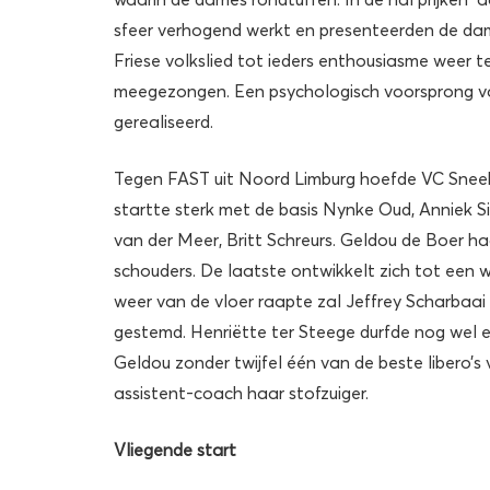
sfeer verhogend werkt en presenteerden de dam
Friese volkslied tot ieders enthousiasme weer t
meegezongen. Een psychologisch voorsprong va
gerealiseerd.
Tegen FAST uit Noord Limburg hoefde VC Sneek n
startte sterk met de basis Nynke Oud, Anniek Si
van der Meer, Britt Schreurs. Geldou de Boer h
schouders. De laatste ontwikkelt zich tot een 
weer van de vloer raapte zal Jeffrey Scharbaai
gestemd. Henriëtte ter Steege durfde nog wel e
Geldou zonder twijfel één van de beste libero’
assistent-coach haar stofzuiger.
Vliegende start