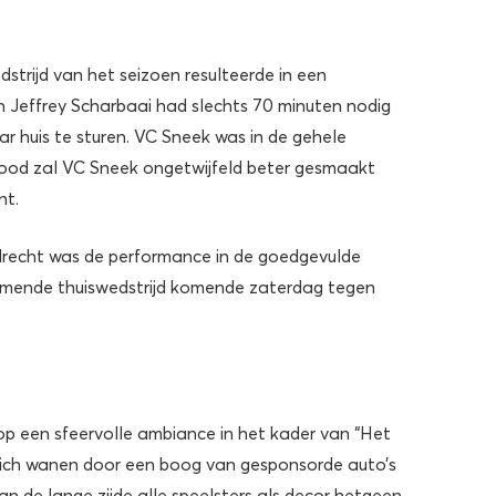
strijd van het seizoen resulteerde in een
ch Jeffrey Scharbaai had slechts 70 minuten nodig
 huis te sturen. VC Sneek was in de gehele
brood zal VC Sneek ongetwijfeld beter gesmaakt
nt.
drecht was de performance in de goedgevulde
omende thuiswedstrijd komende zaterdag tegen
 op een sfeervolle ambiance in het kader van “Het
ich wanen door een boog van gesponsorde auto’s
an de lange zijde alle speelsters als decor hetgeen