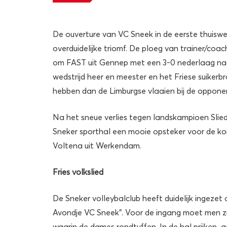
De ouverture van VC Sneek in de eerste thuiswed
overduidelijke triomf. De ploeg van trainer/coa
om FAST uit Gennep met een 3-0 nederlaag naar
wedstrijd heer en meester en het Friese suiker
hebben dan de Limburgse vlaaien bij de oppone
Na het sneue verlies tegen landskampioen Slie
Sneker sporthal een mooie opsteker voor de k
Voltena uit Werkendam.
Fries volkslied
De Sneker volleybalclub heeft duidelijk ingezet
Avondje VC Sneek”. Voor de ingang moet men z
waarin de dames rondtuffen. In de hal prijken a