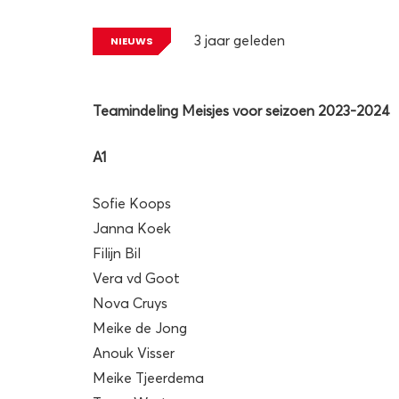
3 jaar geleden
NIEUWS
Teamindeling Meisjes voor seizoen 2023-2024
A1
Sofie Koops
Janna Koek
Filijn Bil
Vera vd Goot
Nova Cruys
Meike de Jong
Anouk Visser
Meike Tjeerdema