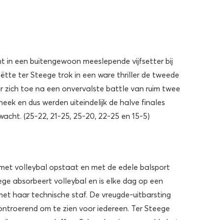
t in een buitengewoon meeslepende vijfsetter bij
tte ter Steege trok in een ware thriller de tweede
ar zich toe na een onvervalste battle van ruim twee
eek en dus werden uiteindelijk de halve finales
acht. (25-22, 21-25, 25-20, 22-25 en 15-5)
 met volleybal opstaat en met de edele balsport
ege absorbeert volleybal en is elke dag op een
met haar technische staf. De vreugde-uitbarsting
 ontroerend om te zien voor iedereen. Ter Steege