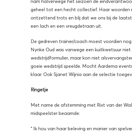
nam halverwege het seizoen de eindverantwoor
geheel tot een hecht collectief. Haar woorden 
ontzettend trots en blij dat we ons bij de laats
een lach en een vreugdetraan uit.
De gedreven trainer/coach moest voordien nog 
Nynke Oud was vanwege een kuitkwetsuur niet 
wedstrijdformulier, maar kon niet alsvervangs
goeie wedstrijd speelde. Mocht Aardema eventue
klaar. Ook Sjanet Wijnia aan de selectie toege
Ringetje
Met name de afstemming met Rixt van der Wal 
midspeelster beaamde:
“ Ik hou van haar beleving en manier van spelve