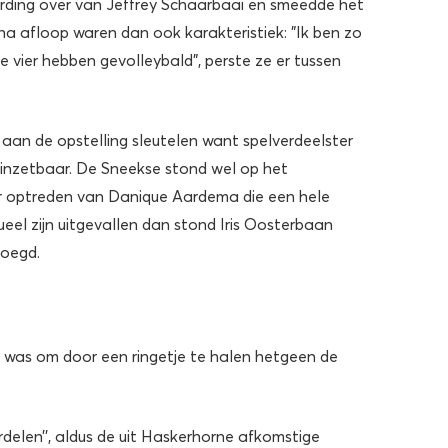
ding over van Jeffrey Schaarbaai en smeedde het
na afloop waren dan ook karakteristiek: ”Ik ben zo
te vier hebben gevolleybald”, perste ze er tussen
aan de opstelling sleutelen want spelverdeelster
inzetbaar. De Sneekse stond wel op het
ter optreden van Danique Aardema die een hele
el zijn uitgevallen dan stond Iris Oosterbaan
voegd.
was om door een ringetje te halen hetgeen de
rdelen’’, aldus de uit Haskerhorne afkomstige