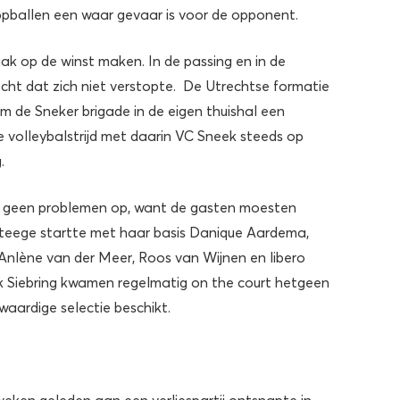
opballen een waar gevaar is voor de opponent.
k op de winst maken. In de passing en in de
cht dat zich niet verstopte. De Utrechtse formatie
m de Sneker brigade in de eigen thuishal een
e volleybalstrijd met daarin VC Sneek steeds op
.
ek geen problemen op, want de gasten moesten
teege startte met haar basis Danique Aardema,
 Anlène van der Meer, Roos van Wijnen en libero
k Siebring kwamen regelmatig on the court hetgeen
waardige selectie beschikt.
eken geleden aan een verliespartij ontsnapte in