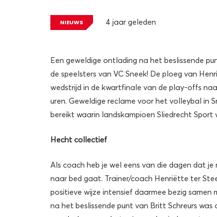
4 jaar geleden
NIEUWS
Een geweldige ontlading na het beslissende pun
de speelsters van VC Sneek! De ploeg van Henrië
wedstrijd in de kwartfinale van de play-offs na
uren. Geweldige reclame voor het volleybal in Sn
bereikt waarin landskampioen Sliedrecht Sport w
Hecht collectief
Als coach heb je wel eens van die dagen dat je
naar bed gaat. Trainer/coach Henriëtte ter Ste
positieve wijze intensief daarmee bezig samen 
na het beslissende punt van Britt Schreurs was