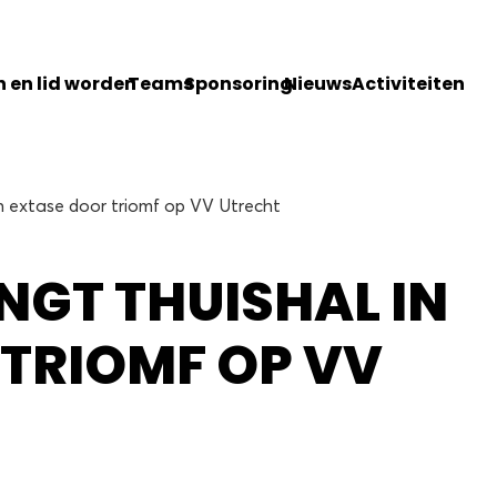
 en lid worden
Teams
Sponsoring
Nieuws
Activiteiten
in extase door triomf op VV Utrecht
NGT THUISHAL IN
 TRIOMF OP VV