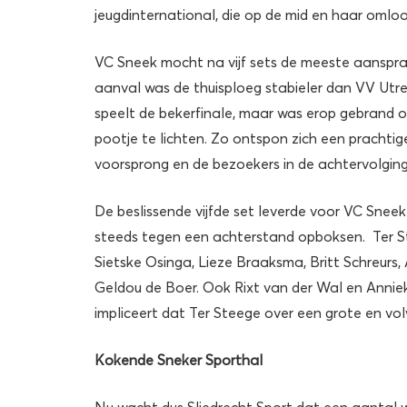
jeugdinternational, die op de mid en haar omlo
VC Sneek mocht na vijf sets de meeste aanspraa
aanval was de thuisploeg stabieler dan VV Utre
speelt de bekerfinale, maar was erop gebrand o
pootje te lichten. Zo ontspon zich een prachtig
voorsprong en de bezoekers in de achtervolging
De beslissende vijfde set leverde voor VC Sne
steeds tegen een achterstand opboksen. Ter S
Sietske Osinga, Lieze Braaksma, Britt Schreurs,
Geldou de Boer. Ook Rixt van der Wal en Annie
impliceert dat Ter Steege over een grote en vol
Kokende Sneker Sporthal
Nu wacht dus Sliedrecht Sport dat een aantal w