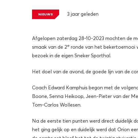
3 jaar geleden
NIEUWS
Afgelopen zaterdag 28-10-2023 mochten de m
e
smaak van de 2
ronde van het bekertoernooi 
bezoek in de eigen Sneker Sporthal.
Het doel van de avond, de goede lijn van de co
Coach Edward Kamphuis begon met de volgende
Boone, Senna Heikoop, Jeen-Pieter van der Me
Tom-Carlos Wollesen.
Na de eerste tien punten werd direct duidelijk
het ging gelijk op en duidelijk werd dat Orion een 
de eerste set bleef het tot de twintig stuivertj