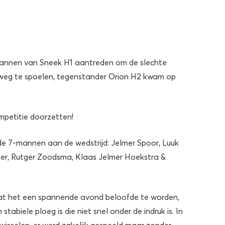
annen van Sneek H1 aantreden om de slechte
weg te spoelen, tegenstander Orion H2 kwam op
mpetitie doorzetten!
 7-mannen aan de wedstrijd: Jelmer Spoor, Luuk
er, Rutger Zoodsma, Klaas Jelmer Hoekstra &
 dat het een spannende avond beloofde te worden,
stabiele ploeg is die niet snel onder de indruk is. In
e wisselen, er werd zakelijk gespeeld maar zonder