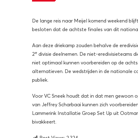
De lange reis naar Meijel komend weekend blij
besloten dat de achtste finales van dit nation
Aan deze driekamp zouden behalve de eredivisie
e
2
divisie deelnemen. De niet-eredivisieteams di
niet optimaal kunnen voorbereiden op de achts
alternatieven. De wedstrijden in de nationale 
publiek.
Voor VC Sneek houdt dat in dat men gewoon op 
van Jeffrey Scharbaai kunnen zich voorbereiden
Lammerink Installatie Groep Set Up uit Ootmars
bivakkeert.
Post Views:
2.324