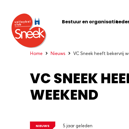
Bestuur en organisatie
Leden
Home
Nieuws
VC Sneek heeft bekervrij 
VC SNEEK HEE
WEEKEND
5 jaar geleden
NIEUWS