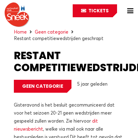
TICKETS
Home
Geen categorie
Restant competitiewedstrijden geschrapt
RESTANT
COMPETITIEWEDSTRIJD
GESCHRAPT
5 jaar geleden
GEEN CATEGORIE
Gisteravond is het besluit gecommuniceerd dat
voor het seizoen 20-21 geen wedstrijden meer
gespeeld zullen worden. Zie hiervoor
dit
nieuwsbericht
, welke via mail ook naar alle
bestuursleden is verstuurd.Dit heeft tot gevolg dat