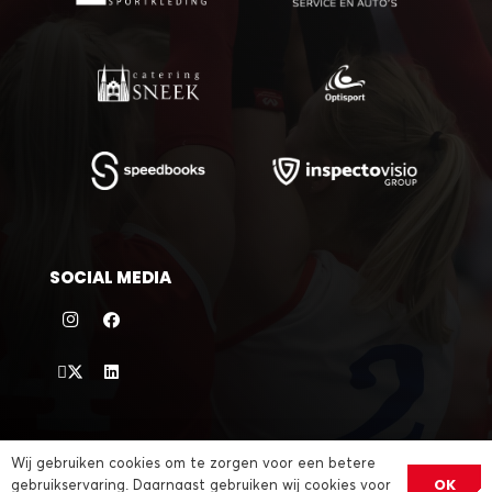
SOCIAL MEDIA
©
2026 VC Sneek |
sitemap
|
privacybeleid
| website door
Wij gebruiken cookies om te zorgen voor een betere
OK
gebruikservaring. Daarnaast gebruiken wij cookies voor
Divites webwerk