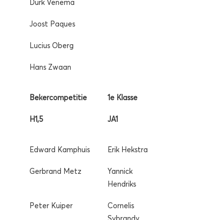
Durk Venema
Joost Paques
Lucius Oberg
Hans Zwaan
Bekercompetitie
1e Klasse
H1,5
JA1
Edward Kamphuis
Erik Hekstra
Gerbrand Metz
Yannick
Hendriks
Peter Kuiper
Cornelis
Sybrandy