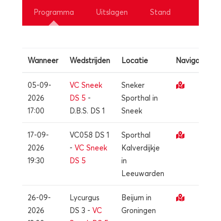
Programma
Uitslagen
Stand
Wanneer
Wedstrijden
Locatie
Navigatie
05-09-
VC Sneek
Sneker
2026
DS 5
-
Sporthal in
17:00
D.B.S. DS 1
Sneek
17-09-
VC058 DS 1
Sporthal
2026
-
VC Sneek
Kalverdijkje
19:30
DS 5
in
Leeuwarden
26-09-
Lycurgus
Beijum in
2026
DS 3 -
VC
Groningen