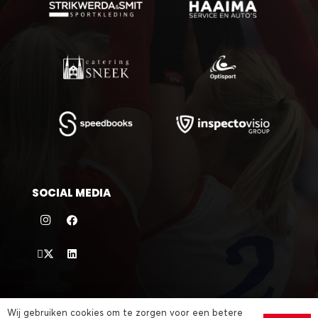
SOCIAL MEDIA
©
2026 VC Sneek |
sitemap
|
privacybeleid
| website door
Wij gebruiken cookies om te zorgen voor een betere