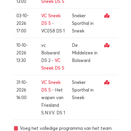
13:00
Sneek DS 5
03-10-
VC Sneek
Sneker
2026
DS 5
-
Sporthal in
17:00
VC058 DS 1
Sneek
10-10-
vc
De
2026
Bolsward
Middelzee in
13:30
DS 2 -
VC
Bolsward
Sneek DS 5
31-10-
VC Sneek
Sneker
2026
DS 5
- Het
Sporthal in
16:00
wapen van
Sneek
Friesland
S.N.V.V. DS 1
Voeg het volledige programma van het team