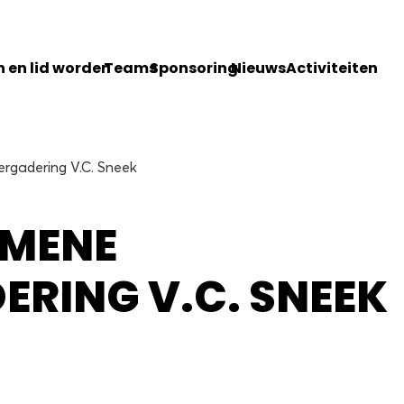
 en lid worden
Teams
Sponsoring
Nieuws
Activiteiten
gadering V.C. Sneek
EMENE
RING V.C. SNEEK