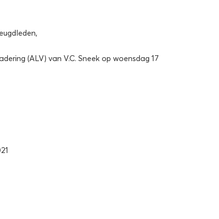
eugdleden,
adering (ALV) van V.C. Sneek op woensdag 17
021