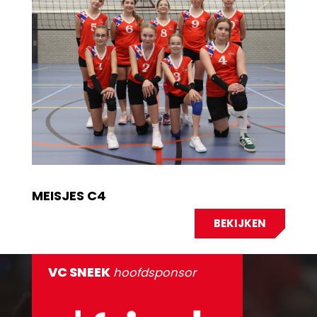
MEISJES C4
BEKIJKEN
VC SNEEK
hoofdsponsor